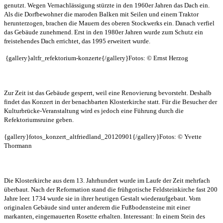
genutzt. Wegen Vernachlässigung stürzte in den 1960er Jahren das Dach ein.
Als die Dorfbewohner die maroden Balken mit Seilen und einem Traktor
herunterzogen, brachen die Mauern des oberen Stockwerks ein. Danach verfiel
das Gebäude zunehmend. Erst in den 1980er Jahren wurde zum Schutz ein
freistehendes Dach errichtet, das 1995 erweitert wurde.
{gallery}altfr_refektorium-konzerte{/gallery}Fotos: © Ernst Herzog
Zur Zeit ist das Gebäude gesperrt, weil eine Renovierung bevorsteht. Deshalb
findet das Konzert in der benachbarten Klosterkirche statt. Für die Besucher der
Kulturbrücke-Veranstaltung wird es jedoch eine Führung durch die
Refektoriumsruine geben.
{gallery}fotos_konzert_altfriedland_20120901{/gallery}Fotos: © Yvette
Thormann
Die Klosterkirche aus dem 13. Jahrhundert wurde im Laufe der Zeit mehrfach
überbaut. Nach der Reformation stand die frühgotische Feldsteinkirche fast 200
Jahre leer. 1734 wurde sie in ihrer heutigen Gestalt wiederaufgebaut. Vom
originalen Gebäude sind unter anderem die Fußbodensteine mit einer
markanten, eingemauerten Rosette erhalten. Interessant: In einem Stein des