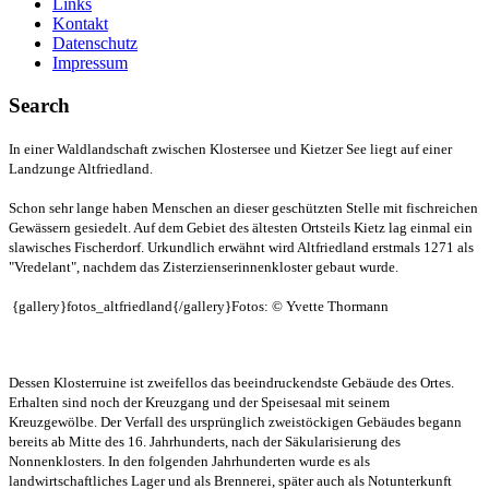
Links
Kontakt
Datenschutz
Impressum
Search
In einer Waldlandschaft zwischen Klostersee und Kietzer See liegt auf einer
Landzunge Altfriedland.
Schon sehr lange haben Menschen an dieser geschützten Stelle mit fischreichen
Gewässern gesiedelt. Auf dem Gebiet des ältesten Ortsteils Kietz lag einmal ein
slawisches Fischerdorf. Urkundlich erwähnt wird Altfriedland erstmals 1271 als
"Vredelant", nachdem das Zisterzienserinnenkloster gebaut wurde.
{gallery}fotos_altfriedland{/gallery}Fotos: © Yvette Thormann
Dessen Klosterruine ist zweifellos das beeindruckendste Gebäude des Ortes.
Erhalten sind noch der Kreuzgang und der Speisesaal mit seinem
Kreuzgewölbe. Der Verfall des ursprünglich zweistöckigen Gebäudes begann
bereits ab Mitte des 16. Jahrhunderts, nach der Säkularisierung des
Nonnenklosters. In den folgenden Jahrhunderten wurde es als
landwirtschaftliches Lager und als Brennerei, später auch als Notunterkunft